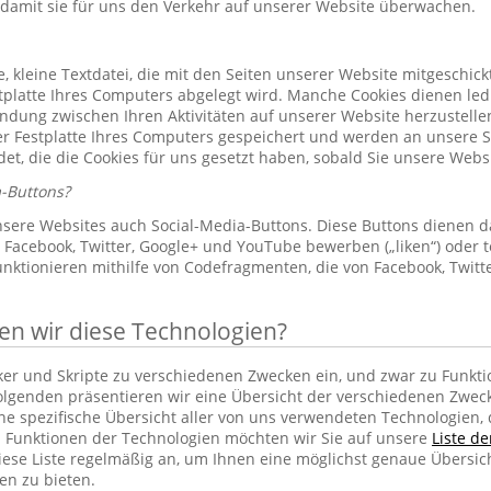
 damit sie für uns den Verkehr auf unserer Website überwachen.
le, kleine Textdatei, die mit den Seiten unserer Website mitgeschic
platte Ihres Computers abgelegt wird. Manche Cookies dienen led
indung zwischen Ihren Aktivitäten auf unserer Website herzustelle
r Festplatte Ihres Computers gespeichert und werden an unsere S
et, die die Cookies für uns gesetzt haben, sobald Sie unsere Web
-Buttons?
sere Websites auch Social-Media-Buttons. Diese Buttons dienen d
Facebook, Twitter, Google+ und YouTube bewerben („liken“) oder te
unktionieren mithilfe von Codefragmenten, die von Facebook, Twit
 wir diese Technologien?
cker und Skripte zu verschiedenen Zwecken ein, und zwar zu Funkti
lgenden präsentieren wir eine Übersicht der verschiedenen Zwec
ine spezifische Übersicht aller von uns verwendeten Technologien
 Funktionen der Technologien möchten wir Sie auf unsere
Liste d
iese Liste regelmäßig an, um Ihnen eine möglichst genaue Übersic
en zu bieten.