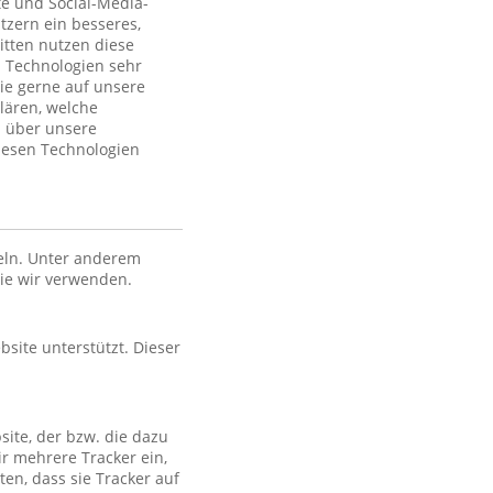
te und Social-Media-
tzern ein besseres,
itten nutzen diese
 Technologien sehr
ie gerne auf unsere
lären, welche
n über unsere
iesen Technologien
eln. Unter anderem
die wir verwenden.
bsite unterstützt. Dieser
site, der bzw. die dazu
ir mehrere Tracker ein,
en, dass sie Tracker auf