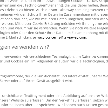
ihren Websites und in ihren Anwendungen Cookies, Tracker, Skrip
emeinsam die „Technologien“ genannt), die uns dabei helfen, Benu
res Erlebnis zu bieten. Auch die von Takeaway.com eingesetzten Dr
h nehmen wir den Schutz Ihrer Daten im Zusammenhang mit diesen
rmationen darüber, wie wir mit Ihren Daten umgehen, möchten wir S
rweisen. Mit dieser Cookie-Erklärung möchten wir Ihnen gerne erk
nden und warum wir sie verwenden. Wenn Sie noch weitere Frage
ogien oder über den Schutz Ihrer Daten im Zusammenhang mit d
ine E-Mail schicken:
privacy-concerns@takeaway.com
.
gien verwenden wir?
hnt, verwenden wir verschiedene Technologien, um Daten zu samm
ker und Cookies ein. Im Folgenden erläutern wir die Technologien, 
r Programmcode, der die Funktionalität und Interaktivität unserer We
erver oder auf Ihrem Gerät ausgeführt wird.
es, unsichtbares Textfragment oder eine Abbildung auf unserer Web
nserer Website zu erfassen. Um den Verkehr zu erfassen, setzen w
 Informationen über Sie speichern. Wir können auch Dritten gestatt