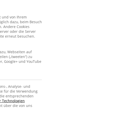
kt und von Ihrem
iglich dazu, beim Besuch
n. Andere Cookies
erver oder die Server
site erneut besuchen.
azu, Webseiten auf
ilen („tweeten“) zu
ter, Google+ und YouTube
ons-, Analyse- und
ke für die Verwendung
, die entsprechenden
er Technologien
ht über die von uns